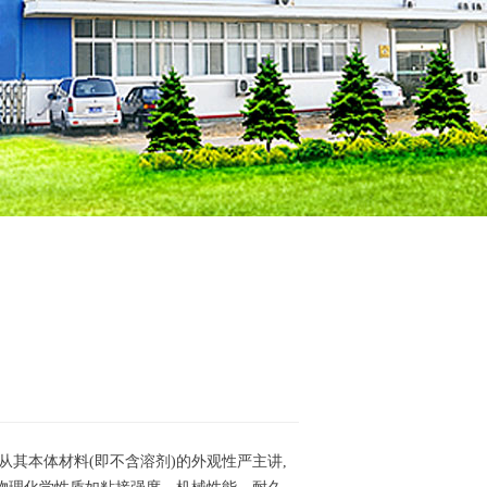
其本体材料(即不含溶剂)的外观性严主讲,