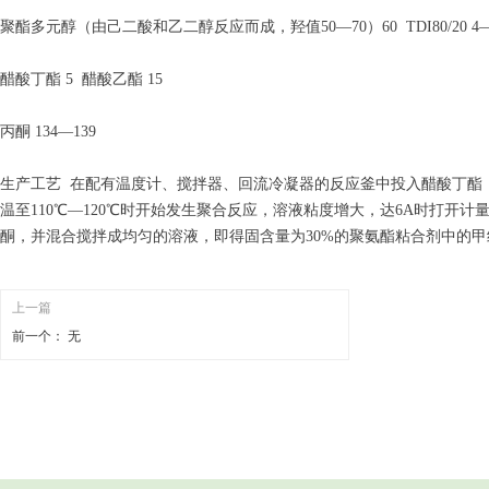
聚酯多元醇（由己二酸和乙二醇反应而成，羟值50—70）60 TDI80/20 4
醋酸丁酯 5 醋酸乙酯 15
丙酮 134—139
生产工艺 在配有温度计、搅拌器、回流冷凝器的反应釜中投入醋酸丁酯，
温至110℃—120℃时开始发生聚合反应，溶液粘度增大，达6A时打
酮，并混合搅拌成均匀的溶液，即得固含量为30%的聚氨酯粘合剂中的甲
上一篇
前一个：
无